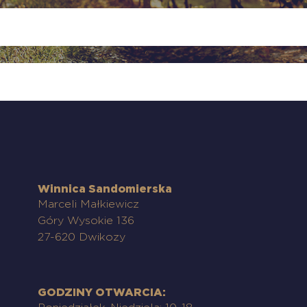
Winnica Sandomierska
Marceli Małkiewicz
Góry Wysokie 136
27-620 Dwikozy
GODZINY OTWARCIA: